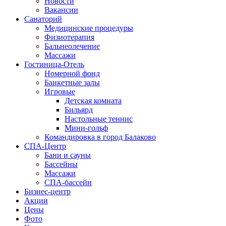
Новости
Вакансии
Санаторий
Медицинские процедуры
Физиотерапия
Бальнеолечение
Массажи
Гостиница-Отель
Номерной фонд
Банкетные залы
Игровые
Детская комната
Бильярд
Настольные теннис
Мини-гольф
Командировка в город Балаково
СПА-Центр
Бани и сауны
Бассейны
Массажи
СПА-бассейн
Бизнес-центр
Акции
Цены
Фото