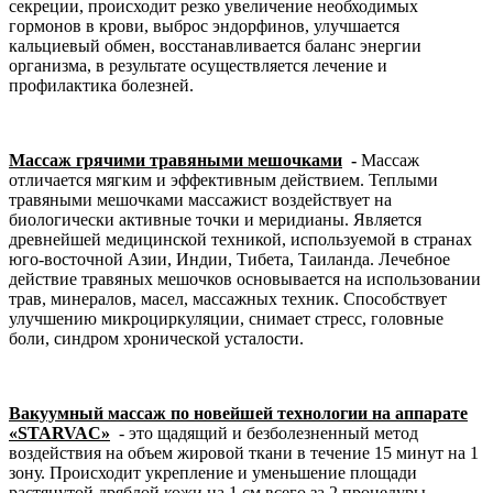
секреции, происходит резко увеличение необходимых
гормонов в крови, выброс эндорфинов, улучшается
кальциевый обмен, восстанавливается баланс энергии
организма, в результате осуществляется лечение и
профилактика болезней.
Массаж грячими травяными мешочками
-
Массаж
отличается мягким и эффективным действием. Теплыми
травяными мешочками массажист воздействует на
биологически активные точки и меридианы. Является
древнейшей медицинской техникой, используемой в странах
юго-восточной Азии, Индии, Тибета, Таиланда. Лечебное
действие травяных мешочков основывается на использовании
трав, минералов, масел, массажных техник. Способствует
улучшению микроциркуляции, снимает стресс, головные
боли, синдром хронической усталости.
Вакуумный массаж по новейшей технологии на аппарате
«STARVAC»
- это щадящий и безболезненный метод
воздействия на объем жировой ткани в течение 15 минут на 1
зону. Происходит укрепление и уменьшение площади
растянутой дряблой кожи на 1 см всего за 2 процедуры.