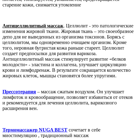
старение кожи, снимается утомление
Антицеллюлитный массаж
. Целлюлит - это патологические
изменения жировой ткани. Жировая ткань – это своеобразное
депо для не выведенных из организма токсинов. Борясь с
целлюлитом, мы одновременно очищаем организм. Кроме
того, неровная бугристая кожа раньше стареет. Целлюлит
создает предпосылки для развития варикоза.
Антицеллюлитный массаж стимулирует развитие «белков
молодости» - эластина и коллагена, улучшает циркуляцию
крови и лимфодренаж. В результате сокращается количество
жировых клеток, мышцы становятся более упругими.
Прессотерапия
– массаж сжатым воздухом. Он улучшает
лимфоток и кровообращение, позволяет избавиться от отеков
и рекомендуется для лечения целлюлита, варикозного
расширения вен.
Термомассажер NUGA BEST
сочетает в себе
миостимуляцию , традиционный массаж