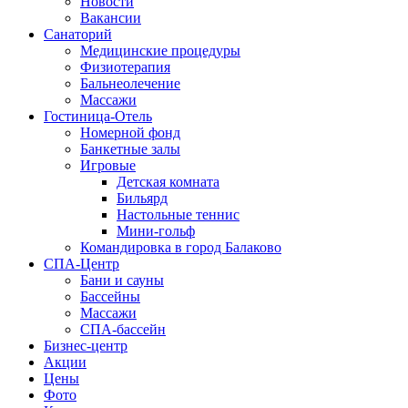
Новости
Вакансии
Санаторий
Медицинские процедуры
Физиотерапия
Бальнеолечение
Массажи
Гостиница-Отель
Номерной фонд
Банкетные залы
Игровые
Детская комната
Бильярд
Настольные теннис
Мини-гольф
Командировка в город Балаково
СПА-Центр
Бани и сауны
Бассейны
Массажи
СПА-бассейн
Бизнес-центр
Акции
Цены
Фото