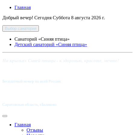
Главная
Добрый вечер! Сегодня
Суббота 8 августа 2026 г.
Выбор санатория
Санаторий «Синяя птица»
Детский санаторий «Синяя птица»
На крыльях Синей птицы - к здоровью, красоте, мечте!
Бесплатный номер по всей России:
8 800-5555-337
Саратовская область, г.Балаково
Главная
Отзывы