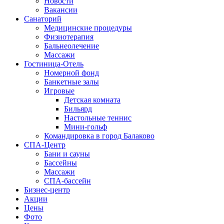
Новости
Вакансии
Санаторий
Медицинские процедуры
Физиотерапия
Бальнеолечение
Массажи
Гостиница-Отель
Номерной фонд
Банкетные залы
Игровые
Детская комната
Бильярд
Настольные теннис
Мини-гольф
Командировка в город Балаково
СПА-Центр
Бани и сауны
Бассейны
Массажи
СПА-бассейн
Бизнес-центр
Акции
Цены
Фото