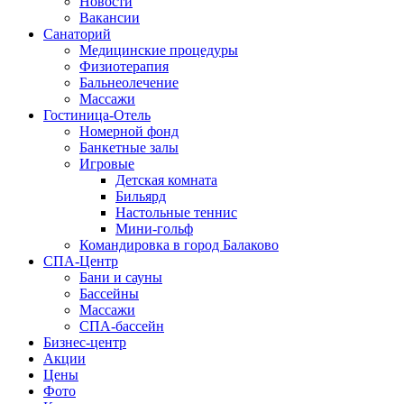
Новости
Вакансии
Санаторий
Медицинские процедуры
Физиотерапия
Бальнеолечение
Массажи
Гостиница-Отель
Номерной фонд
Банкетные залы
Игровые
Детская комната
Бильярд
Настольные теннис
Мини-гольф
Командировка в город Балаково
СПА-Центр
Бани и сауны
Бассейны
Массажи
СПА-бассейн
Бизнес-центр
Акции
Цены
Фото