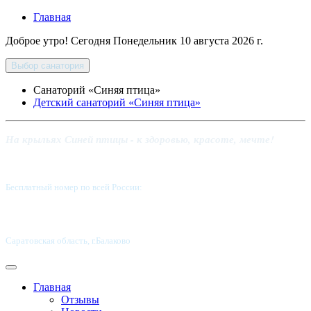
Главная
Доброе утро! Сегодня
Понедельник 10 августа 2026 г.
Выбор санатория
Санаторий «Синяя птица»
Детский санаторий «Синяя птица»
На крыльях Синей птицы - к здоровью, красоте, мечте!
Бесплатный номер по всей России:
8 800-5555-337
Саратовская область, г.Балаково
Главная
Отзывы