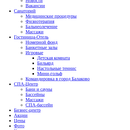
Новости
Вакансии
Санаторий
Медицинские процедуры
Физиотерапия
Бальнеолечение
Массажи
Гостиница-Отель
Номерной фонд
Банкетные залы
Игровые
Детская комната
Бильярд
Настольные теннис
Мини-гольф
Командировка в город Балаково
СПА-Центр
Бани и сауны
Бассейны
Массажи
СПА-бассейн
Бизнес-центр
Акции
Цены
Фото