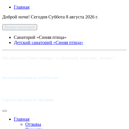
Главная
Доброй ночи! Сегодня
Суббота 8 августа 2026 г.
Выбор санатория
Санаторий «Синяя птица»
Детский санаторий «Синяя птица»
На крыльях Синей птицы - к здоровью, красоте, мечте!
Бесплатный номер по всей России:
8 800-5555-337
Саратовская область, г.Балаково
Главная
Отзывы