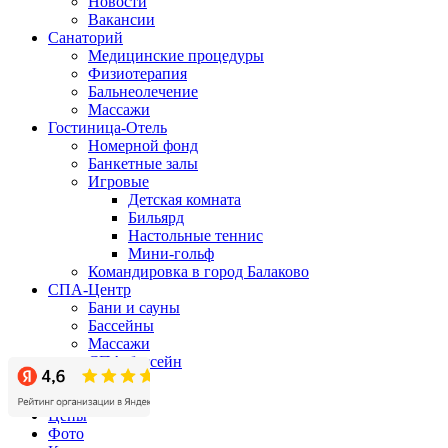
Новости
Вакансии
Санаторий
Медицинские процедуры
Физиотерапия
Бальнеолечение
Массажи
Гостиница-Отель
Номерной фонд
Банкетные залы
Игровые
Детская комната
Бильярд
Настольные теннис
Мини-гольф
Командировка в город Балаково
СПА-Центр
Бани и сауны
Бассейны
Массажи
СПА-бассейн
Бизнес-центр
Акции
Цены
Фото