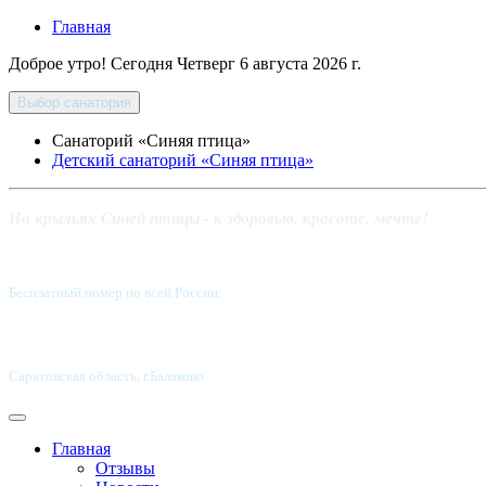
Главная
Доброе утро! Сегодня
Четверг 6 августа 2026 г.
Выбор санатория
Санаторий «Синяя птица»
Детский санаторий «Синяя птица»
На крыльях Синей птицы - к здоровью, красоте, мечте!
Бесплатный номер по всей России:
8 800-5555-337
Саратовская область, г.Балаково
Главная
Отзывы