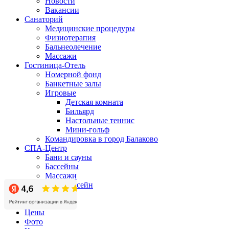
Новости
Вакансии
Санаторий
Медицинские процедуры
Физиотерапия
Бальнеолечение
Массажи
Гостиница-Отель
Номерной фонд
Банкетные залы
Игровые
Детская комната
Бильярд
Настольные теннис
Мини-гольф
Командировка в город Балаково
СПА-Центр
Бани и сауны
Бассейны
Массажи
СПА-бассейн
Бизнес-центр
Акции
Цены
Фото