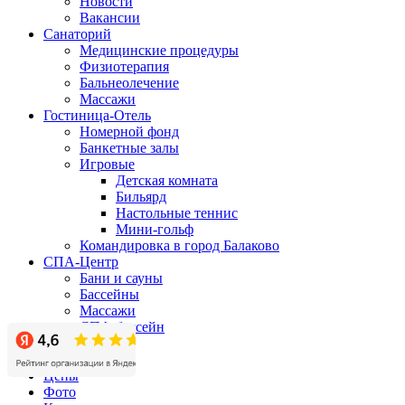
Новости
Вакансии
Санаторий
Медицинские процедуры
Физиотерапия
Бальнеолечение
Массажи
Гостиница-Отель
Номерной фонд
Банкетные залы
Игровые
Детская комната
Бильярд
Настольные теннис
Мини-гольф
Командировка в город Балаково
СПА-Центр
Бани и сауны
Бассейны
Массажи
СПА-бассейн
Бизнес-центр
Акции
Цены
Фото