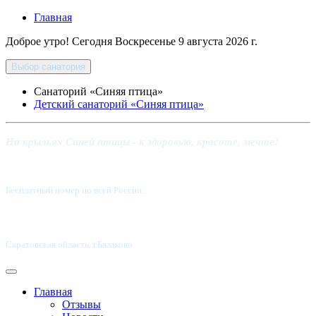
Главная
Доброе утро! Сегодня
Воскресенье 9 августа 2026 г.
Выбор санатория
Санаторий «Синяя птица»
Детский санаторий «Синяя птица»
На крыльях Синей птицы - к здоровью, красоте, мечте!
Бесплатный номер по всей России:
8 800-5555-337
Саратовская область, г.Балаково
Главная
Отзывы