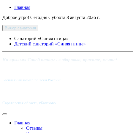
Главная
Доброе утро! Сегодня
Суббота 8 августа 2026 г.
Выбор санатория
Санаторий «Синяя птица»
Детский санаторий «Синяя птица»
На крыльях Синей птицы - к здоровью, красоте, мечте!
Бесплатный номер по всей России:
8 800-5555-337
Саратовская область, г.Балаково
Главная
Отзывы