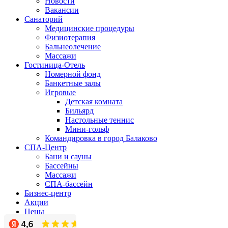
Новости
Вакансии
Санаторий
Медицинские процедуры
Физиотерапия
Бальнеолечение
Массажи
Гостиница-Отель
Номерной фонд
Банкетные залы
Игровые
Детская комната
Бильярд
Настольные теннис
Мини-гольф
Командировка в город Балаково
СПА-Центр
Бани и сауны
Бассейны
Массажи
СПА-бассейн
Бизнес-центр
Акции
Цены
Фото