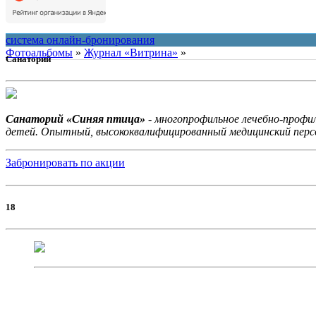
Контакты
О нас
система онлайн-бронирования
Фотоальбомы
»
Журнал «Витрина»
»
Санаторий
Санаторий «Синяя птица»
- многопрофильное лечебно-профил
детей. Опытный, высококвалифицированный медицинский персо
Забронировать по акции
18