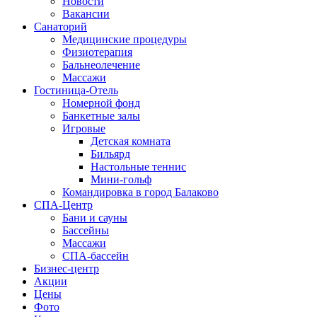
Новости
Вакансии
Санаторий
Медицинские процедуры
Физиотерапия
Бальнеолечение
Массажи
Гостиница-Отель
Номерной фонд
Банкетные залы
Игровые
Детская комната
Бильярд
Настольные теннис
Мини-гольф
Командировка в город Балаково
СПА-Центр
Бани и сауны
Бассейны
Массажи
СПА-бассейн
Бизнес-центр
Акции
Цены
Фото