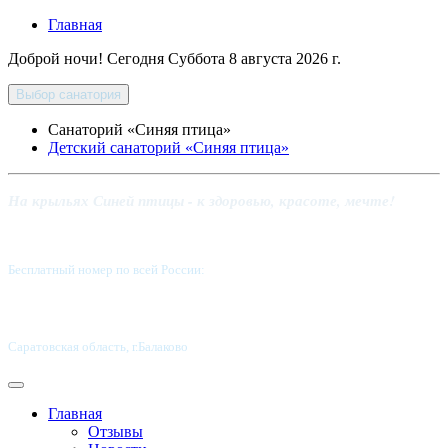
Главная
Доброй ночи! Сегодня
Суббота 8 августа 2026 г.
Выбор санатория
Санаторий «Синяя птица»
Детский санаторий «Синяя птица»
На крыльях Синей птицы - к здоровью, красоте, мечте!
Бесплатный номер по всей России:
8 800-5555-337
Саратовская область, г.Балаково
Главная
Отзывы