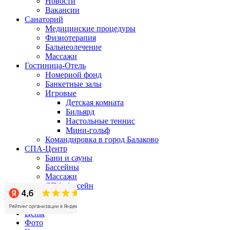
Новости
Вакансии
Санаторий
Медицинские процедуры
Физиотерапия
Бальнеолечение
Массажи
Гостиница-Отель
Номерной фонд
Банкетные залы
Игровые
Детская комната
Бильярд
Настольные теннис
Мини-гольф
Командировка в город Балаково
СПА-Центр
Бани и сауны
Бассейны
Массажи
СПА-бассейн
Бизнес-центр
Акции
Цены
Фото