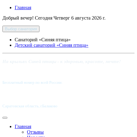
Главная
Добрый вечер! Сегодня
Четверг 6 августа 2026 г.
Выбор санатория
Санаторий «Синяя птица»
Детский санаторий «Синяя птица»
На крыльях Синей птицы - к здоровью, красоте, мечте!
Бесплатный номер по всей России:
8 800-5555-337
Саратовская область, г.Балаково
Главная
Отзывы