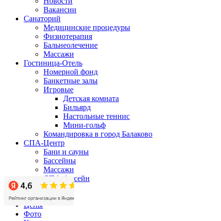
Новости
Вакансии
Санаторий
Медицинские процедуры
Физиотерапия
Бальнеолечение
Массажи
Гостиница-Отель
Номерной фонд
Банкетные залы
Игровые
Детская комната
Бильярд
Настольные теннис
Мини-гольф
Командировка в город Балаково
СПА-Центр
Бани и сауны
Бассейны
Массажи
СПА-бассейн
Бизнес-центр
Акции
Цены
Фото