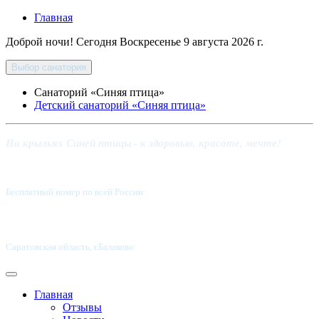
Главная
Доброй ночи! Сегодня
Воскресенье 9 августа 2026 г.
Выбор санатория
Санаторий «Синяя птица»
Детский санаторий «Синяя птица»
На крыльях Синей птицы - к здоровью, красоте, мечте!
Бесплатный номер по всей России:
8 800-5555-337
Саратовская область, г.Балаково
Главная
Отзывы