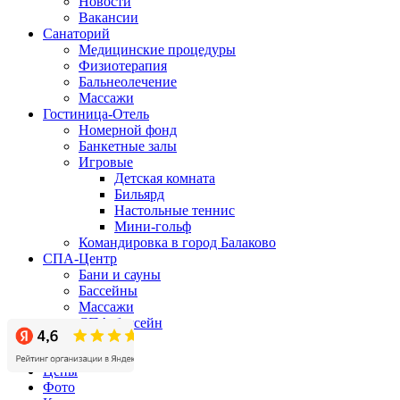
Новости
Вакансии
Санаторий
Медицинские процедуры
Физиотерапия
Бальнеолечение
Массажи
Гостиница-Отель
Номерной фонд
Банкетные залы
Игровые
Детская комната
Бильярд
Настольные теннис
Мини-гольф
Командировка в город Балаково
СПА-Центр
Бани и сауны
Бассейны
Массажи
СПА-бассейн
Бизнес-центр
Акции
Цены
Фото