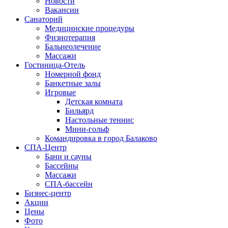
Новости
Вакансии
Санаторий
Медицинские процедуры
Физиотерапия
Бальнеолечение
Массажи
Гостиница-Отель
Номерной фонд
Банкетные залы
Игровые
Детская комната
Бильярд
Настольные теннис
Мини-гольф
Командировка в город Балаково
СПА-Центр
Бани и сауны
Бассейны
Массажи
СПА-бассейн
Бизнес-центр
Акции
Цены
Фото