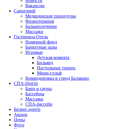
Новости
Вакансии
Санаторий
Медицинские процедуры
Физиотерапия
Бальнеолечение
Массажи
Гостиница-Отель
Номерной фонд
Банкетные залы
Игровые
Детская комната
Бильярд
Настольные теннис
Мини-гольф
Командировка в город Балаково
СПА-Центр
Бани и сауны
Бассейны
Массажи
СПА-бассейн
Бизнес-центр
Акции
Цены
Фото