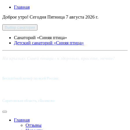
Главная
Доброе утро! Сегодня
Пятница 7 августа 2026 г.
Выбор санатория
Санаторий «Синяя птица»
Детский санаторий «Синяя птица»
На крыльях Синей птицы - к здоровью, красоте, мечте!
Бесплатный номер по всей России:
8 800-5555-337
Саратовская область, г.Балаково
Главная
Отзывы