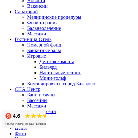
Новости
Вакансии
Санаторий
Медицинские процедуры
Физиотерапия
Бальнеолечение
Массажи
Гостиница-Отель
Номерной фонд
Банкетные залы
Игровые
Детская комната
Бильярд
Настольные теннис
Мини-гольф
Командировка в город Балаково
СПА-Центр
Бани и сауны
Бассейны
Массажи
СПА-бассейн
Бизнес-центр
Акции
Цены
Фото