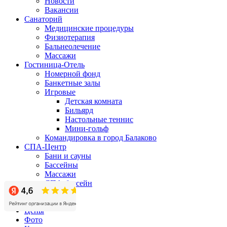
Новости
Вакансии
Санаторий
Медицинские процедуры
Физиотерапия
Бальнеолечение
Массажи
Гостиница-Отель
Номерной фонд
Банкетные залы
Игровые
Детская комната
Бильярд
Настольные теннис
Мини-гольф
Командировка в город Балаково
СПА-Центр
Бани и сауны
Бассейны
Массажи
СПА-бассейн
Бизнес-центр
Акции
Цены
Фото