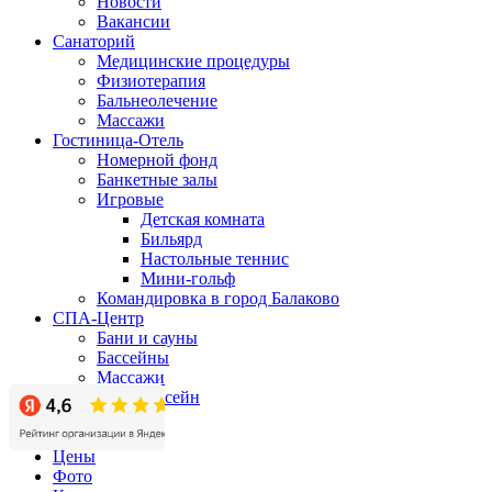
Новости
Вакансии
Санаторий
Медицинские процедуры
Физиотерапия
Бальнеолечение
Массажи
Гостиница-Отель
Номерной фонд
Банкетные залы
Игровые
Детская комната
Бильярд
Настольные теннис
Мини-гольф
Командировка в город Балаково
СПА-Центр
Бани и сауны
Бассейны
Массажи
СПА-бассейн
Бизнес-центр
Акции
Цены
Фото