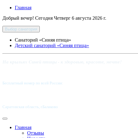
Главная
Добрый вечер! Сегодня
Четверг 6 августа 2026 г.
Выбор санатория
Санаторий «Синяя птица»
Детский санаторий «Синяя птица»
На крыльях Синей птицы - к здоровью, красоте, мечте!
Бесплатный номер по всей России:
8 800-5555-337
Саратовская область, г.Балаково
Главная
Отзывы