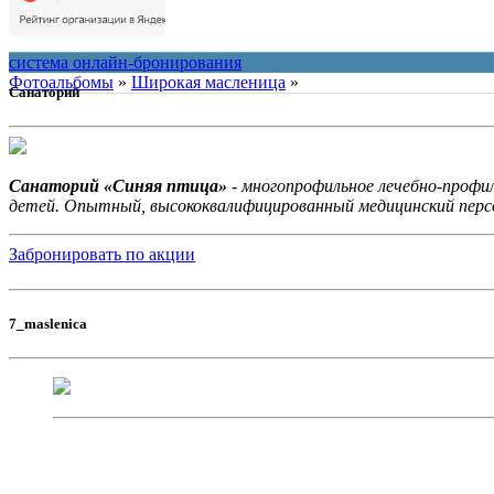
Контакты
О нас
система онлайн-бронирования
Фотоальбомы
»
Широкая масленица
»
Санаторий
Санаторий «Синяя птица»
- многопрофильное лечебно-профил
детей. Опытный, высококвалифицированный медицинский персо
Забронировать по акции
7_maslenica