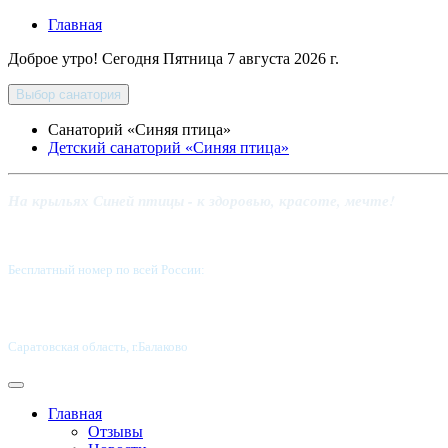
Главная
Доброе утро! Сегодня
Пятница 7 августа 2026 г.
Выбор санатория
Санаторий «Синяя птица»
Детский санаторий «Синяя птица»
На крыльях Синей птицы - к здоровью, красоте, мечте!
Бесплатный номер по всей России:
8 800-5555-337
Саратовская область, г.Балаково
Главная
Отзывы