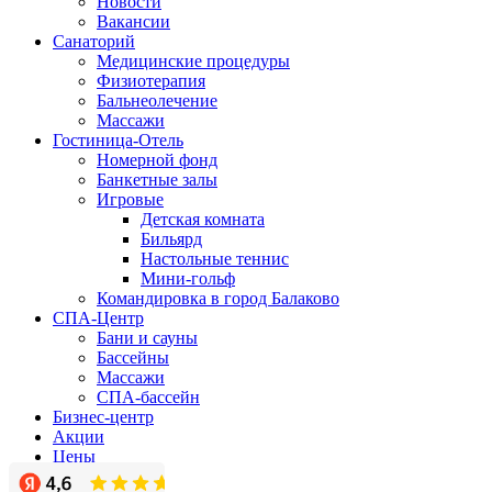
Новости
Вакансии
Санаторий
Медицинские процедуры
Физиотерапия
Бальнеолечение
Массажи
Гостиница-Отель
Номерной фонд
Банкетные залы
Игровые
Детская комната
Бильярд
Настольные теннис
Мини-гольф
Командировка в город Балаково
СПА-Центр
Бани и сауны
Бассейны
Массажи
СПА-бассейн
Бизнес-центр
Акции
Цены
Фото