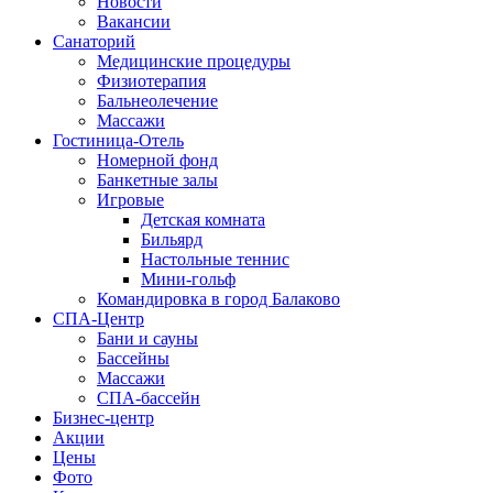
Новости
Вакансии
Санаторий
Медицинские процедуры
Физиотерапия
Бальнеолечение
Массажи
Гостиница-Отель
Номерной фонд
Банкетные залы
Игровые
Детская комната
Бильярд
Настольные теннис
Мини-гольф
Командировка в город Балаково
СПА-Центр
Бани и сауны
Бассейны
Массажи
СПА-бассейн
Бизнес-центр
Акции
Цены
Фото