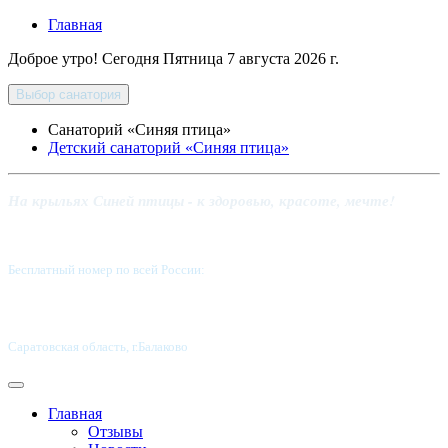
Главная
Доброе утро! Сегодня
Пятница 7 августа 2026 г.
Выбор санатория
Санаторий «Синяя птица»
Детский санаторий «Синяя птица»
На крыльях Синей птицы - к здоровью, красоте, мечте!
Бесплатный номер по всей России:
8 800-5555-337
Саратовская область, г.Балаково
Главная
Отзывы