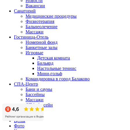
Новости
Вакансии
Санаторий
Медицинские процедуры
Физиотерапия
Бальнеолечение
Массажи
Гостиница-Отель
Номерной фонд
Банкетные залы
Игровые
Детская комната
Бильярд
Настольные теннис
Мини-гольф
Командировка в город Балаково
СПА-Центр
Бани и сауны
Бассейны
Массажи
СПА-бассейн
Бизнес-центр
Акции
Цены
Фото