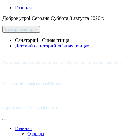
Главная
Доброе утро! Сегодня
Суббота 8 августа 2026 г.
Выбор санатория
Санаторий «Синяя птица»
Детский санаторий «Синяя птица»
На крыльях Синей птицы - к здоровью, красоте, мечте!
Бесплатный номер по всей России:
8 800-5555-337
Саратовская область, г.Балаково
Главная
Отзывы