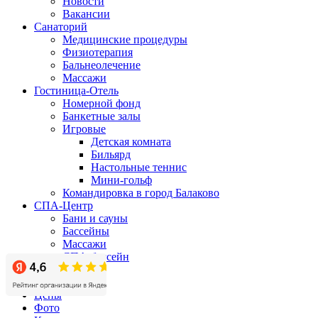
Новости
Вакансии
Санаторий
Медицинские процедуры
Физиотерапия
Бальнеолечение
Массажи
Гостиница-Отель
Номерной фонд
Банкетные залы
Игровые
Детская комната
Бильярд
Настольные теннис
Мини-гольф
Командировка в город Балаково
СПА-Центр
Бани и сауны
Бассейны
Массажи
СПА-бассейн
Бизнес-центр
Акции
Цены
Фото