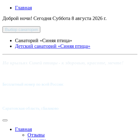
Главная
Доброй ночи! Сегодня
Суббота 8 августа 2026 г.
Выбор санатория
Санаторий «Синяя птица»
Детский санаторий «Синяя птица»
На крыльях Синей птицы - к здоровью, красоте, мечте!
Бесплатный номер по всей России:
8 800-5555-337
Саратовская область, г.Балаково
Главная
Отзывы