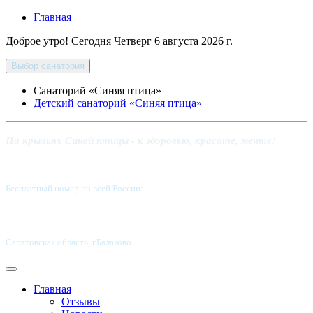
Главная
Доброе утро! Сегодня
Четверг 6 августа 2026 г.
Выбор санатория
Санаторий «Синяя птица»
Детский санаторий «Синяя птица»
На крыльях Синей птицы - к здоровью, красоте, мечте!
Бесплатный номер по всей России:
8 800-5555-337
Саратовская область, г.Балаково
Главная
Отзывы