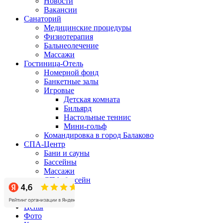
Новости
Вакансии
Санаторий
Медицинские процедуры
Физиотерапия
Бальнеолечение
Массажи
Гостиница-Отель
Номерной фонд
Банкетные залы
Игровые
Детская комната
Бильярд
Настольные теннис
Мини-гольф
Командировка в город Балаково
СПА-Центр
Бани и сауны
Бассейны
Массажи
СПА-бассейн
Бизнес-центр
Акции
Цены
Фото