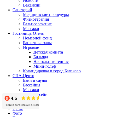
Новости
Вакансии
Санаторий
Медицинские процедуры
Физиотерапия
Бальнеолечение
Массажи
Гостиница-Отель
Номерной фонд
Банкетные залы
Игровые
Детская комната
Бильярд
Настольные теннис
Мини-гольф
Командировка в город Балаково
СПА-Центр
Бани и сауны
Бассейны
Массажи
СПА-бассейн
Бизнес-центр
Акции
Цены
Фото