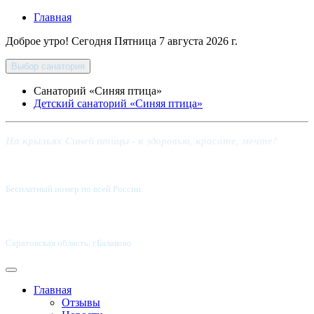
Главная
Доброе утро! Сегодня
Пятница 7 августа 2026 г.
Выбор санатория
Санаторий «Синяя птица»
Детский санаторий «Синяя птица»
На крыльях Синей птицы - к здоровью, красоте, мечте!
Бесплатный номер по всей России:
8 800-5555-337
Саратовская область, г.Балаково
Главная
Отзывы