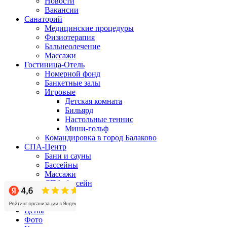
Новости
Вакансии
Санаторий
Медицинские процедуры
Физиотерапия
Бальнеолечение
Массажи
Гостиница-Отель
Номерной фонд
Банкетные залы
Игровые
Детская комната
Бильярд
Настольные теннис
Мини-гольф
Командировка в город Балаково
СПА-Центр
Бани и сауны
Бассейны
Массажи
СПА-бассейн
Бизнес-центр
Акции
Цены
Фото