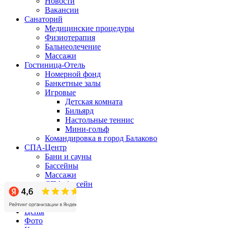
Новости
Вакансии
Санаторий
Медицинские процедуры
Физиотерапия
Бальнеолечение
Массажи
Гостиница-Отель
Номерной фонд
Банкетные залы
Игровые
Детская комната
Бильярд
Настольные теннис
Мини-гольф
Командировка в город Балаково
СПА-Центр
Бани и сауны
Бассейны
Массажи
СПА-бассейн
Бизнес-центр
Акции
Цены
Фото