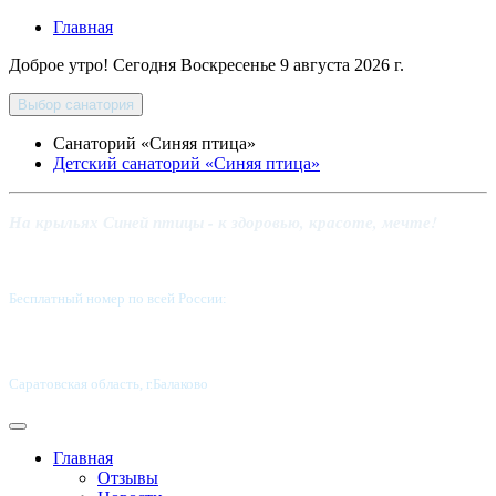
Главная
Доброе утро! Сегодня
Воскресенье 9 августа 2026 г.
Выбор санатория
Санаторий «Синяя птица»
Детский санаторий «Синяя птица»
На крыльях Синей птицы - к здоровью, красоте, мечте!
Бесплатный номер по всей России:
8 800-5555-337
Саратовская область, г.Балаково
Главная
Отзывы