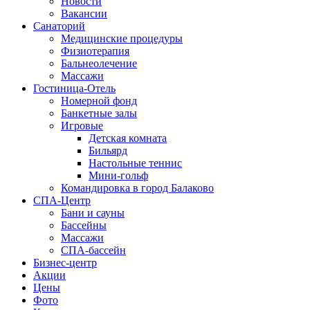
Новости
Вакансии
Санаторий
Медицинские процедуры
Физиотерапия
Бальнеолечение
Массажи
Гостиница-Отель
Номерной фонд
Банкетные залы
Игровые
Детская комната
Бильярд
Настольные теннис
Мини-гольф
Командировка в город Балаково
СПА-Центр
Бани и сауны
Бассейны
Массажи
СПА-бассейн
Бизнес-центр
Акции
Цены
Фото