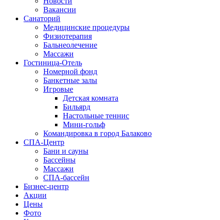
Новости
Вакансии
Санаторий
Медицинские процедуры
Физиотерапия
Бальнеолечение
Массажи
Гостиница-Отель
Номерной фонд
Банкетные залы
Игровые
Детская комната
Бильярд
Настольные теннис
Мини-гольф
Командировка в город Балаково
СПА-Центр
Бани и сауны
Бассейны
Массажи
СПА-бассейн
Бизнес-центр
Акции
Цены
Фото