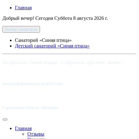
Главная
Добрый вечер! Сегодня
Суббота 8 августа 2026 г.
Выбор санатория
Санаторий «Синяя птица»
Детский санаторий «Синяя птица»
На крыльях Синей птицы - к здоровью, красоте, мечте!
Бесплатный номер по всей России:
8 800-5555-337
Саратовская область, г.Балаково
Главная
Отзывы