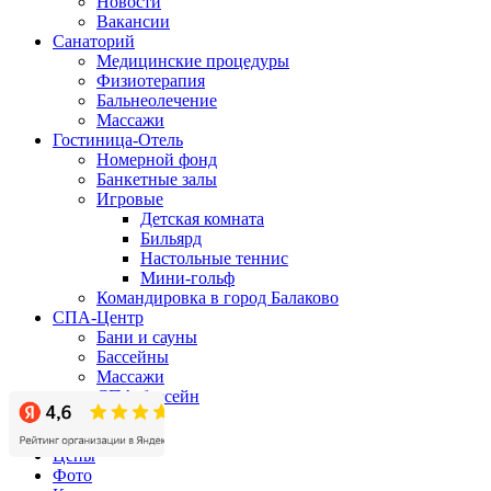
Новости
Вакансии
Санаторий
Медицинские процедуры
Физиотерапия
Бальнеолечение
Массажи
Гостиница-Отель
Номерной фонд
Банкетные залы
Игровые
Детская комната
Бильярд
Настольные теннис
Мини-гольф
Командировка в город Балаково
СПА-Центр
Бани и сауны
Бассейны
Массажи
СПА-бассейн
Бизнес-центр
Акции
Цены
Фото