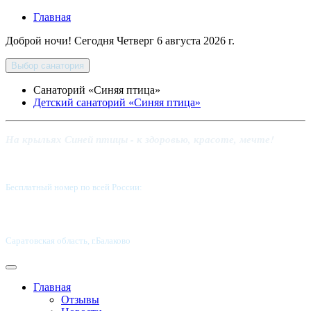
Главная
Доброй ночи! Сегодня
Четверг 6 августа 2026 г.
Выбор санатория
Санаторий «Синяя птица»
Детский санаторий «Синяя птица»
На крыльях Синей птицы - к здоровью, красоте, мечте!
Бесплатный номер по всей России:
8 800-5555-337
Саратовская область, г.Балаково
Главная
Отзывы