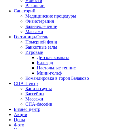
Новости
Вакансии
Санаторий
Медицинские процедуры
Физиотерапия
Бальнеолечение
Массажи
Гостиница-Отель
Номерной фонд
Банкетные залы
Игровые
Детская комната
Бильярд
Настольные теннис
Мини-гольф
Командировка в город Балаково
СПА-Центр
Бани и сауны
Бассейны
Массажи
СПА-бассейн
Бизнес-центр
Акции
Цены
Фото