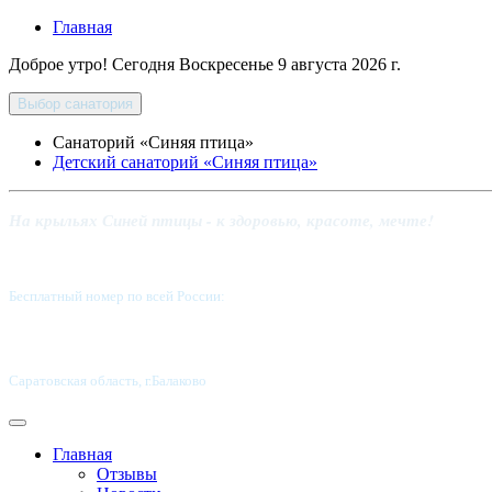
Главная
Доброе утро! Сегодня
Воскресенье 9 августа 2026 г.
Выбор санатория
Санаторий «Синяя птица»
Детский санаторий «Синяя птица»
На крыльях Синей птицы - к здоровью, красоте, мечте!
Бесплатный номер по всей России:
8 800-5555-337
Саратовская область, г.Балаково
Главная
Отзывы