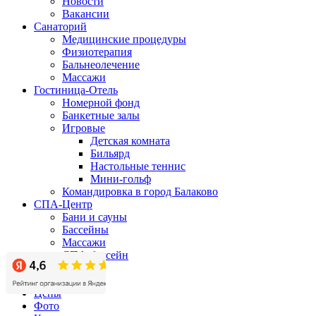
Новости
Вакансии
Санаторий
Медицинские процедуры
Физиотерапия
Бальнеолечение
Массажи
Гостиница-Отель
Номерной фонд
Банкетные залы
Игровые
Детская комната
Бильярд
Настольные теннис
Мини-гольф
Командировка в город Балаково
СПА-Центр
Бани и сауны
Бассейны
Массажи
СПА-бассейн
Бизнес-центр
Акции
Цены
Фото