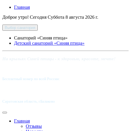
Главная
Доброе утро! Сегодня
Суббота 8 августа 2026 г.
Выбор санатория
Санаторий «Синяя птица»
Детский санаторий «Синяя птица»
На крыльях Синей птицы - к здоровью, красоте, мечте!
Бесплатный номер по всей России:
8 800-5555-337
Саратовская область, г.Балаково
Главная
Отзывы