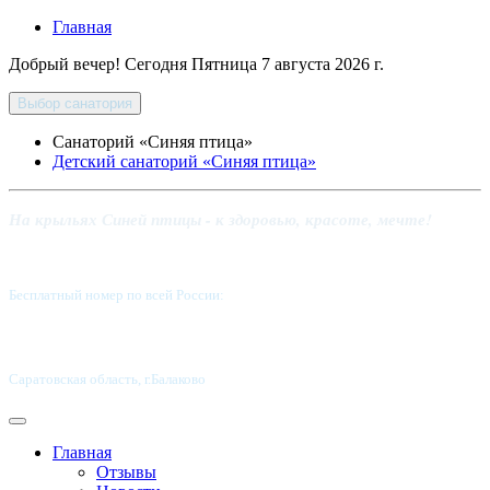
Главная
Добрый вечер! Сегодня
Пятница 7 августа 2026 г.
Выбор санатория
Санаторий «Синяя птица»
Детский санаторий «Синяя птица»
На крыльях Синей птицы - к здоровью, красоте, мечте!
Бесплатный номер по всей России:
8 800-5555-337
Саратовская область, г.Балаково
Главная
Отзывы