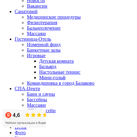
Новости
Вакансии
Санаторий
Медицинские процедуры
Физиотерапия
Бальнеолечение
Массажи
Гостиница-Отель
Номерной фонд
Банкетные залы
Игровые
Детская комната
Бильярд
Настольные теннис
Мини-гольф
Командировка в город Балаково
СПА-Центр
Бани и сауны
Бассейны
Массажи
СПА-бассейн
Бизнес-центр
Акции
Цены
Фото