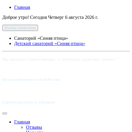
Главная
Доброе утро! Сегодня
Четверг 6 августа 2026 г.
Выбор санатория
Санаторий «Синяя птица»
Детский санаторий «Синяя птица»
На крыльях Синей птицы - к здоровью, красоте, мечте!
Бесплатный номер по всей России:
8 800-5555-337
Саратовская область, г.Балаково
Главная
Отзывы