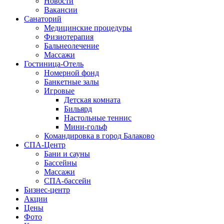
Новости
Вакансии
Санаторий
Медицинские процедуры
Физиотерапия
Бальнеолечение
Массажи
Гостиница-Отель
Номерной фонд
Банкетные залы
Игровые
Детская комната
Бильярд
Настольные теннис
Мини-гольф
Командировка в город Балаково
СПА-Центр
Бани и сауны
Бассейны
Массажи
СПА-бассейн
Бизнес-центр
Акции
Цены
Фото